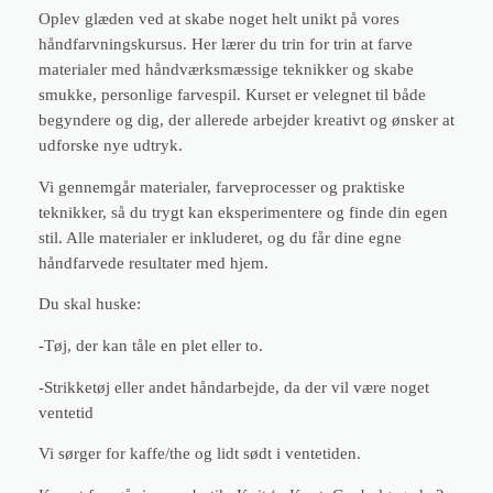
g
Oplev glæden ved at skabe noget helt unikt på vores
s
håndfarvningskursus. Her lærer du trin for trin at farve
k
materialer med håndværksmæssige teknikker og skabe
u
smukke, personlige farvespil. Kurset er velegnet til både
r
begyndere og dig, der allerede arbejder kreativt og ønsker at
s
udforske nye udtryk.
u
s
Vi gennemgår materialer, farveprocesser og praktiske
5
teknikker, så du trygt kan eksperimentere og finde din egen
.
stil. Alle materialer er inkluderet, og du får dine egne
9
håndfarvede resultater med hjem.
k
Du skal huske:
l
.
-Tøj, der kan tåle en plet eller to.
1
3
-Strikketøj eller andet håndarbejde, da der vil være noget
.
ventetid
3
Vi sørger for kaffe/the og lidt sødt i ventetiden.
0
-