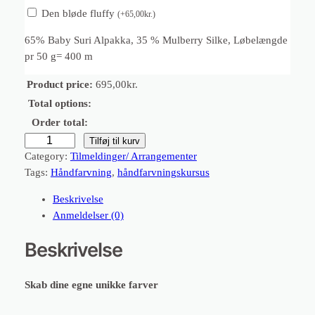
Den bløde fluffy
(
+
65,00
kr.
)
65% Baby Suri Alpakka, 35 % Mulberry Silke, Løbelængde
pr 50 g= 400 m
Product price:
695,00
kr.
Total options:
Order total:
H
Tilføj til kurv
å
Category:
Tilmeldinger/ Arrangementer
n
Tags:
Håndfarvning
, 
håndfarvningskursus
d
Beskrivelse
f
Anmeldelser (0)
a
r
Beskrivelse
v
n
Skab dine egne unikke farver
i
n