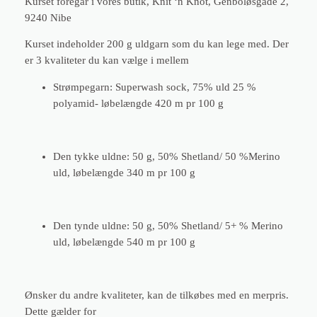
Kurset foregår i vores butik, Knit ‘n Knot, Genboløsgade 2,
1
9240 Nibe
6
Kurset indeholder 200 g uldgarn som du kan lege med. Der
.
er 3 kvaliteter du kan vælge i mellem
3
0
Strømpegarn: Superwash sock, 75% uld 25 %
a
polyamid- løbelængde 420 m pr 100 g
n
t
a
Den tykke uldne: 50 g, 50% Shetland/ 50 %Merino
l
uld, løbelængde 340 m pr 100 g
Den tynde uldne: 50 g, 50% Shetland/ 5+ % Merino
uld, løbelængde 540 m pr 100 g
Ønsker du andre kvaliteter, kan de tilkøbes med en merpris.
Dette gælder for