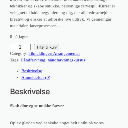
teknikker og skabe smukke, personlige farvespil. Kurset er
velegnet til både begyndere og dig, der allerede arbejder
kreativt og ønsker at udforske nye udtryk. Vi gennemgår
materialer, farveprocesser…
8 på lager
H
Tilføj til kurv
å
Category:
Tilmeldinger/ Arrangementer
n
Tags:
Håndfarvning
, 
håndfarvningskursus
d
Beskrivelse
f
Anmeldelser (0)
a
r
Beskrivelse
v
n
Skab dine egne unikke farver
i
n
g
Oplev glæden ved at skabe noget helt unikt på vores
s