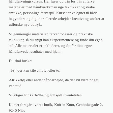
håndfarvningskursus. Her lærer du trin for trin at farve
k
materialer med håndværksmæssige teknikker og skabe
u
smukke, personlige farvespil. Kurset er velegnet til både
r
begyndere og dig, der allerede arbejder kreativt og ønsker at
s
udforske nye udtryk.
u
s
Vi gennemgår materialer, farveprocesser og praktiske
1
teknikker, så du trygt kan eksperimentere og finde din egen
9
stil. Alle materialer er inkluderet, og du får dine egne
.
håndfarvede resultater med hjem.
9
Du skal huske:
k
l
-Tøj, der kan tåle en plet eller to.
.
1
-Strikketøj eller andet håndarbejde, da der vil være noget
3
ventetid
.
Vi sørger for kaffe/the og lidt sødt i ventetiden.
3
0
Kurset foregår i vores butik, Knit ‘n Knot, Genboløsgade 2,
-
9240 Nibe