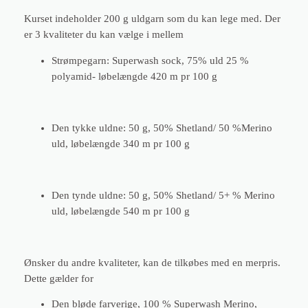
1
Kurset indeholder 200 g uldgarn som du kan lege med. Der
6
er 3 kvaliteter du kan vælge i mellem
.
3
Strømpegarn: Superwash sock, 75% uld 25 %
0
polyamid- løbelængde 420 m pr 100 g
a
n
t
Den tykke uldne: 50 g, 50% Shetland/ 50 %Merino
a
uld, løbelængde 340 m pr 100 g
l
Den tynde uldne: 50 g, 50% Shetland/ 5+ % Merino
uld, løbelængde 540 m pr 100 g
Ønsker du andre kvaliteter, kan de tilkøbes med en merpris.
Dette gælder for
Den bløde farverige, 100 % Superwash Merino,