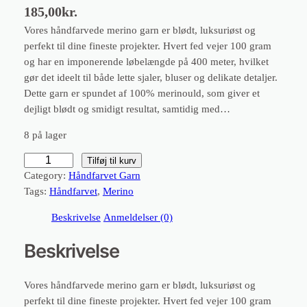
185,00
kr.
Vores håndfarvede merino garn er blødt, luksuriøst og
perfekt til dine fineste projekter. Hvert fed vejer 100 gram
og har en imponerende løbelængde på 400 meter, hvilket
gør det ideelt til både lette sjaler, bluser og delikate detaljer.
Dette garn er spundet af 100% merinould, som giver et
dejligt blødt og smidigt resultat, samtidig med…
8 på lager
H
Tilføj til kurv
å
Category:
Håndfarvet Garn
n
Tags:
Håndfarvet
, 
Merino
d
Beskrivelse
Anmeldelser (0)
f
a
Beskrivelse
r
v
Vores håndfarvede merino garn er blødt, luksuriøst og
e
perfekt til dine fineste projekter. Hvert fed vejer 100 gram
t