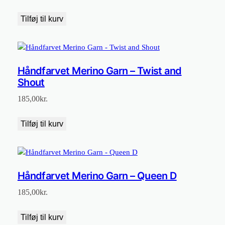
oprindelige
aktuelle
pris
pris
Tilføj til kurv
var:
er:
195,00kr..
135,00kr..
Håndfarvet Merino Garn – Twist and
Shout
185,00
kr.
Tilføj til kurv
Håndfarvet Merino Garn – Queen D
185,00
kr.
Tilføj til kurv