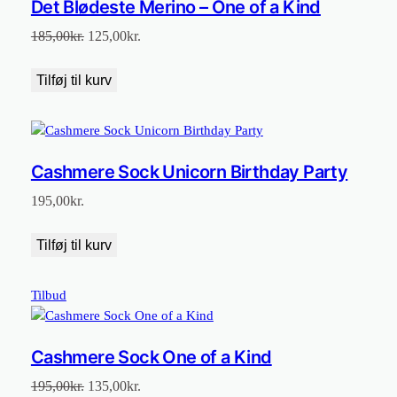
Det Blødeste Merino – One of a Kind
Den
Den
185,00
kr.
125,00
kr.
oprindelige
aktuelle
pris
pris
Tilføj til kurv
var:
er:
185,00kr..
125,00kr..
Cashmere Sock Unicorn Birthday Party
195,00
kr.
Tilføj til kurv
Vare
Tilbud
på
tilbud
Cashmere Sock One of a Kind
Den
Den
195,00
kr.
135,00
kr.