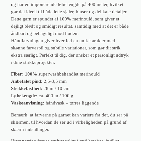
og har en imponerende løbelængde på 400 meter, hvilket
M
gør det ideelt til både lette sjaler, bluser og delikate detaljer.
e
Dette garn er spundet af 100% merinould, som giver et
r
dejligt blødt og smidigt resultat, samtidig med at det er både
i
åndbart og behageligt mod huden.
n
Håndfarvningen giver hver fed en unik karakter med
o
skønne farvespil og subtile variationer, som gør dit strik
G
ekstra særligt. Perfekt til dig, der ønsker et personligt udtryk
a
i dine strikkeprojekter.
r
n
Fiber: 100%
superwashbehandlet merinould
–
Anbefalet pind:
2,5-3,5 mm
M
Strikkefasthed:
28 m / 10 cm
e
Løbelængde:
ca. 400 m / 100 g
r
Vaskeanvisning:
håndvask – tørres liggende
m
a
Bemærk, at farverne på garnet kan variere fra det, du ser på
i
skærmen, til hvordan de ser ud i virkeligheden på grund af
d
skærm indstillinger.
C