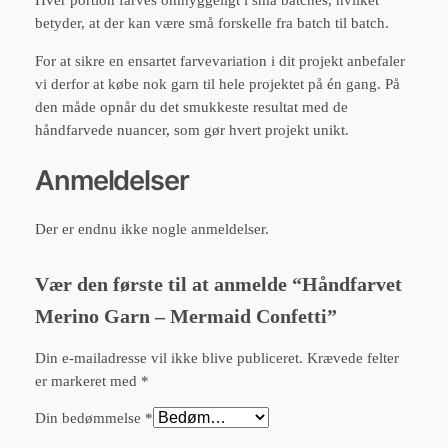
Hver portion farves omhyggeligt i små batches, hvilket
o
betyder, at der kan være små forskelle fra batch til batch.
n
f
For at sikre en ensartet farvevariation i dit projekt anbefaler
e
vi derfor at købe nok garn til hele projektet på én gang. På
t
den måde opnår du det smukkeste resultat med de
t
håndfarvede nuancer, som gør hvert projekt unikt.
i
a
Anmeldelser
n
t
Der er endnu ikke nogle anmeldelser.
a
l
Vær den første til at anmelde “Håndfarvet
Merino Garn – Mermaid Confetti”
Din e-mailadresse vil ikke blive publiceret.
Krævede felter
er markeret med
*
Din bedømmelse
*