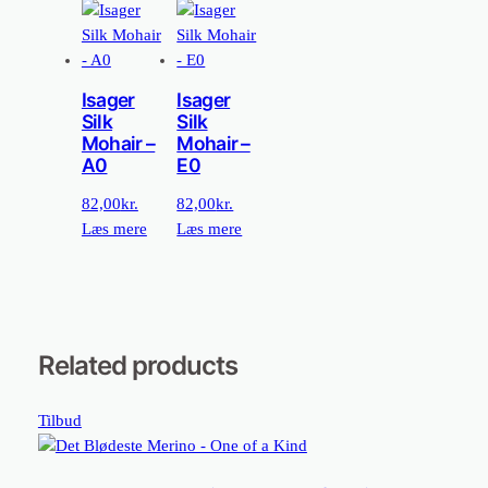
Isager
Isager
Silk
Silk
Mohair –
Mohair –
A0
E0
82,00
kr.
82,00
kr.
Læs mere
Læs mere
Related products
Vare
Tilbud
på
tilbud