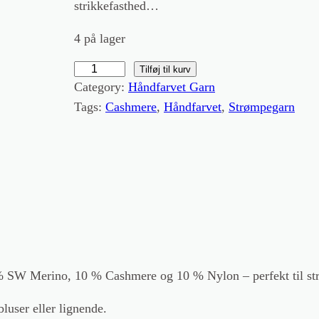
strikkefasthed…
4 på lager
C
Tilføj til kurv
Category:
Håndfarvet Garn
a
Tags:
Cashmere
, 
Håndfarvet
, 
Strømpegarn
s
h
m
e
r
e
S
o
c
 % SW Merino, 10 % Cashmere og 10 % Nylon – perfekt til st
k
luser eller lignende.
L