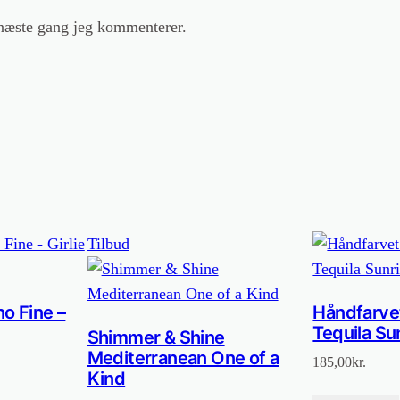
 næste gang jeg kommenterer.
Vare
Tilbud
på
tilbud
o Fine –
Håndfarvet
Tequila Su
Shimmer & Shine
Mediterranean One of a
185,00
kr.
Kind