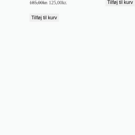
Den
Den
Tilføj til kurv
185,00
kr.
125,00
kr.
oprindelige
aktuelle
pris
pris
Tilføj til kurv
var:
er:
185,00kr..
125,00kr..