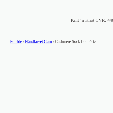
Knit ‘n Knot CVR: 44
Forside
/
Håndfarvet Garn
/ Cashmere Sock Lothlórien