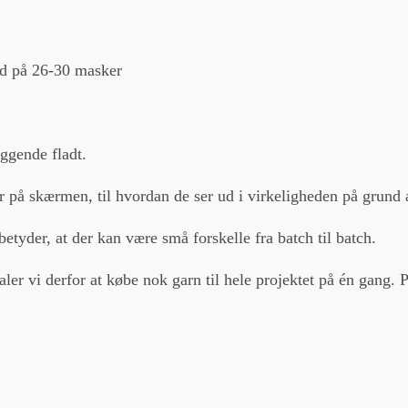
o
t
h
hed på 26-30 masker
l
ó
r
iggende fladt.
i
e
r på skærmen, til hvordan de ser ud i virkeligheden på grund 
n
etyder, at der kan være små forskelle fra batch til batch.
a
n
befaler vi derfor at købe nok garn til hele projektet på én gan
t
a
l