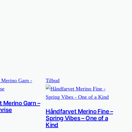
Vare
Tilbud
på
tilbud
 Merino Garn –
nrise
Håndfarvet Merino Fine –
Spring Vibes – One of a
Kind