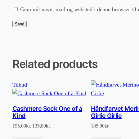
Gem mit navn, mail og websted i denne browser til
Related products
Vare
Tilbud
på
tilbud
Cashmere Sock One of a
Håndfarvet Merin
Kind
Girlie Girlie
Den
Den
195,00
kr.
135,00
kr.
185,00
kr.
oprindelige
aktuelle