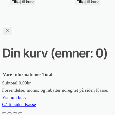
pris
pris
Tilføj til kurv
Tilføj til kurv
var:
er:
195,00kr..
135,00kr..
Din kurv
(emner: 0)
Vare
Informationer
Total
Subtotal
0,00kr.
Forsendelse, moms, og rabatter udregnet på siden Kasse.
Varer
Vis min kurv
Gå til siden Kasse
i