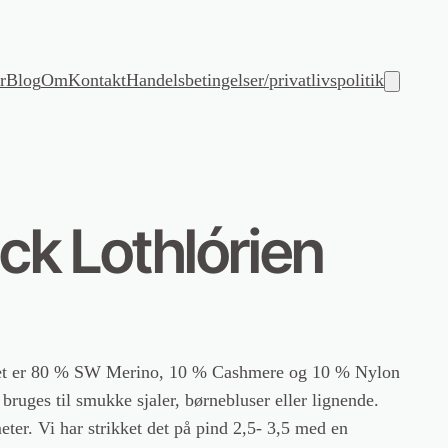
r
Blog
Om
Kontakt
Handelsbetingelser/privatlivspolitik
k Lothlórien
net er 80 % SW Merino, 10 % Cashmere og 10 % Nylon
 bruges til smukke sjaler, børnebluser eller lignende.
ter. Vi har strikket det på pind 2,5- 3,5 med en