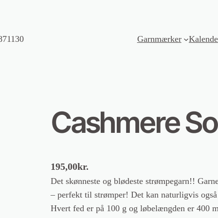
871130
Garnmærker
Kalende
Cashmere Soc
195,00
kr.
Det skønneste og blødeste strømpegarn!! Gar
– perfekt til strømper! Det kan naturligvis også
Hvert fed er på 100 g og løbelængden er 400 me