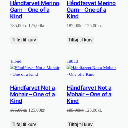
Håndfarvet Merino
Håndfarvet Merino
Garn – One of a
Garn – One of a
Kind
Kind
Den
Den
Den
Den
185,00
kr.
125,00
kr.
185,00
kr.
125,00
kr.
oprindelige
aktuelle
oprindelige
aktuelle
pris
pris
pris
pris
Tilføj til kurv
Tilføj til kurv
var:
er:
var:
er:
185,00kr..
125,00kr..
185,00kr..
125,00kr..
Vare
Vare
Tilbud
Tilbud
på
på
tilbud
tilbud
Håndfarvet Not a
Håndfarvet Not a
Mohair – One of a
Mohair – One of a
Kind
Kind
Den
Den
Den
Den
185,00
kr.
125,00
kr.
185,00
kr.
125,00
kr.
oprindelige
aktuelle
oprindelige
aktuelle
pris
pris
pris
pris
Tilføj til kurv
Tilføj til kurv