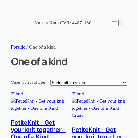
Knit ‘n Knot CVR: 44871130
Forside
/ One of a kind
One of a kind
Sorteret
Viser 15 resultater
efter
Vare
Vare
Tilbud
Tilbud
seneste
på
på
tilbud
tilbud
PetiteKnit – Get
your knit together –
PetiteKnit – Get
One of a Kind
your knit together –