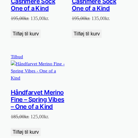
Cashmere Sock
Cashmere Sock
One of a Kind
One of a Kind
Den
Den
Den
Den
195,00
kr.
135,00
kr.
195,00
kr.
135,00
kr.
oprindelige
aktuelle
oprindelige
aktuelle
pris
pris
pris
pris
Tilføj til kurv
Tilføj til kurv
var:
er:
var:
er:
195,00kr..
135,00kr..
195,00kr..
135,00kr..
Vare
Tilbud
på
tilbud
Håndfarvet Merino
Fine – Spring Vibes
– One of a Kind
Den
Den
185,00
kr.
125,00
kr.
oprindelige
aktuelle
pris
pris
Tilføj til kurv