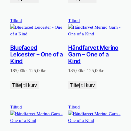
var:
er:
var:
er:
535,00kr..
425,00kr..
489,00kr..
385,00kr..
Vare
Vare
Tilbud
Tilbud
på
på
tilbud
tilbud
Bluefaced
Håndfarvet Merino
Leicester – One of a
Garn – One of a
Kind
Kind
Den
Den
Den
Den
185,00
kr.
125,00
kr.
185,00
kr.
125,00
kr.
oprindelige
aktuelle
oprindelige
aktuelle
pris
pris
pris
pris
Tilføj til kurv
Tilføj til kurv
var:
er:
var:
er:
185,00kr..
125,00kr..
185,00kr..
125,00kr..
Vare
Vare
Tilbud
Tilbud
på
på
tilbud
tilbud