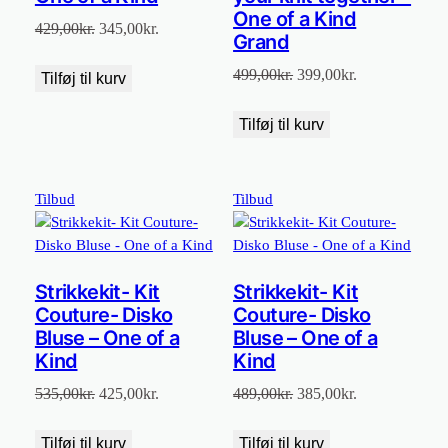
One of a Kind
Den
Den
429,00
kr.
345,00
kr.
Grand
oprindelige
aktuelle
Den
Den
499,00
kr.
399,00
kr.
pris
pris
Tilføj til kurv
oprindelige
aktuelle
var:
er:
pris
pris
Tilføj til kurv
429,00kr..
345,00kr..
var:
er:
499,00kr..
399,00kr..
Vare
Vare
Tilbud
Tilbud
på
på
tilbud
tilbud
Strikkekit- Kit
Strikkekit- Kit
Couture- Disko
Couture- Disko
Bluse – One of a
Bluse – One of a
Kind
Kind
Den
Den
Den
Den
535,00
kr.
425,00
kr.
489,00
kr.
385,00
kr.
oprindelige
aktuelle
oprindelige
aktuelle
pris
pris
pris
pris
Tilføj til kurv
Tilføj til kurv