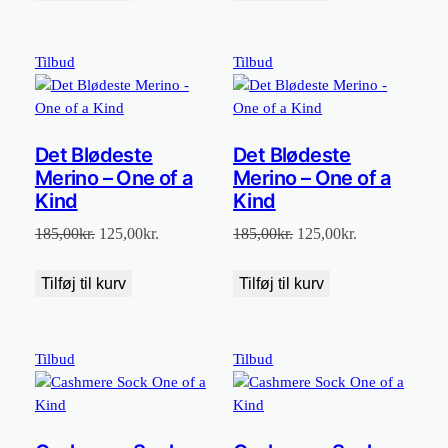
var:
er:
var:
er:
185,00kr..
125,00kr..
185,00kr..
125,00kr..
Vare
Vare
Tilbud
Tilbud
på
på
tilbud
tilbud
Det Blødeste
Det Blødeste
Merino – One of a
Merino – One of a
Kind
Kind
Den
Den
Den
Den
185,00
kr.
125,00
kr.
185,00
kr.
125,00
kr.
oprindelige
aktuelle
oprindelige
aktuelle
pris
pris
pris
pris
Tilføj til kurv
Tilføj til kurv
var:
er:
var:
er:
185,00kr..
125,00kr..
185,00kr..
125,00kr..
Vare
Vare
Tilbud
Tilbud
på
på
tilbud
tilbud