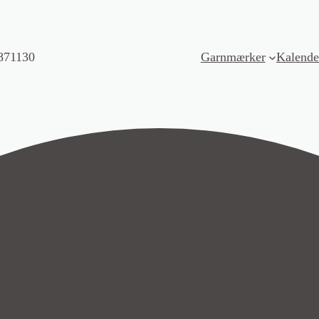
871130
Garnmærker
Kalende